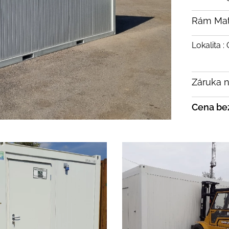
Rám Mate
Lokalita :
Záruka n
Cena be