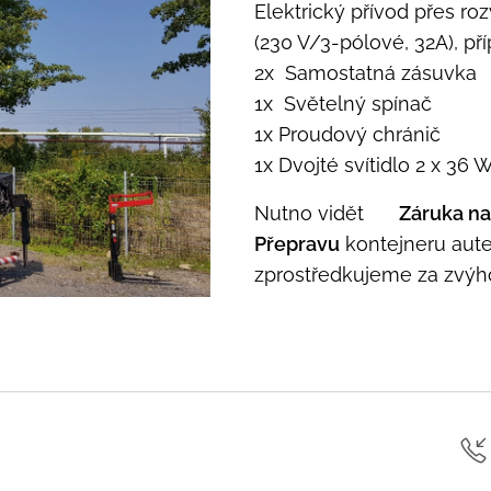
Elektrický přívod přes ro
(230 V/3-pólové, 32A), p
2x Samostatná zásuvka
1x Světelný spínač
1x Proudový chránič
1x Dvojté svítidlo 2 x 36 
Nutno vidět 🙂
Záruka na
Přepravu
kontejneru aut
zprostředkujeme za zvý