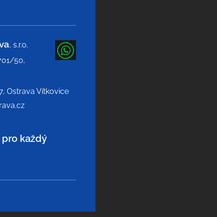
ava
, s.r.o.
701/50,
, Ostrava Vítkovice
rava.cz
í pro každý