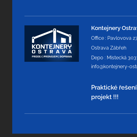
Kontejnery Ostr
Office : Pavlovova 2
Ostrava Zábřeh
Depo : Místecká 3037
info@kontejnery-ost
Praktické řešen
projekt !!!