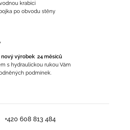
zvodnou krabici
řípojka po obvodu stěny
W
 nový výrobek 24 měsíců
em s hydraulickou rukou Vám
hodněných podmínek.
+420 608 813 484