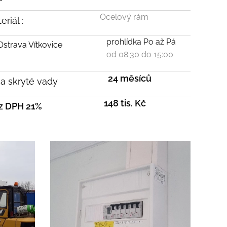
Ocelový rám
riál :
prohlídka Po až Pá
 Ostrava Vítkovice
od 08:30 do 15:00
24 měsíců
a skryté vady
148 tis. Kč
z DPH 21%