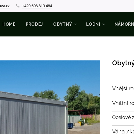
ava.cz
+420 608 813 484
HOME
PRODEJ
OBYTNÝ
LODNÍ
NÁMOŘN
Obytný 
Vnější 
Vnitřní 
Ocelové z
Váha /