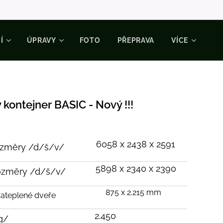
Í
ÚPRAVY
FOTO
PŘEPRAVA
VÍCE
kontejner BASIC - Nový !!!
6058 x 2438 x 2591
rozměry /d/š/v/
5898 x 2340 x 2390
rozměry /d/š/v/
875 x 2.215 mm
ateplené dveře
2.450
kg/